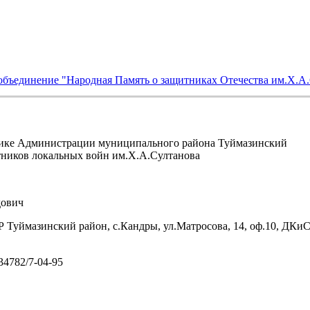
объединение "Народная Память о защитниках Отечества им.Х.А
ике Администрации муниципального района Туймазинский
тников локальных войн им.Х.А.Султанова
ович
 Туймазинский район, с.Кандры, ул.Матросова, 14, оф.10, ДКи
/34782/7-04-95