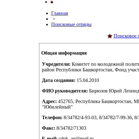
Главная
>
Поисковые отряды
Поисковое 
Общая информация
Учредители:
Комитет по молодежной полит
район Республики Башкортостан, Фонд учас
Дата создания:
15.04.2010
ФИО руководителя:
Бирюзов Юрий Леонид
Адрес:
452765, Республика Башкортостан, МР
"Юбилейный"
Телефон:
8/34782/4-93-03, 8/34782/7-99-36, 8
Факс:
8/34782/71303
E-mail:
cdpk_ap@mail.ru