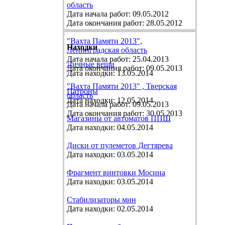
область
Дата начала работ: 09.05.2012
Дата окончания работ: 28.05.2012
"Вахта Памяти 2013",
Находки
Ленинградская область
Дата начала работ: 25.04.2013
Личные вещи
Дата окончания работ: 09.05.2013
Дата находки: 13.05.2014
"Вахта Памяти 2013" , Тверская
Патроны
область
Дата находки: 12.05.2014
Дата начала работ: 09.05.2013
Дата окончания работ: 30.05.2013
Магазины от автоматов ППШ
Дата находки: 04.05.2014
Диски от пулеметов Дегтярева
Дата находки: 03.05.2014
Фрагмент винтовки Мосина
Дата находки: 03.05.2014
Стабилизаторы мин
Дата находки: 02.05.2014