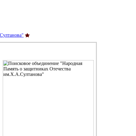
.Султанова"
С