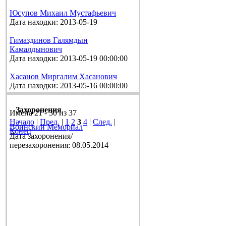
Юсупов Михаил Мустафьевич
Дата находки: 2013-05-19
Гимаздинов Галямдын
Камалдынович
Дата находки: 2013-05-19 00:00:00
Хасанов Миргалим Хасанович
Дата находки: 2013-05-16 00:00:00
Захоронения
Имена 21 - 30 из 37
Начало
|
Пред.
|
1
2
3
4
|
След.
|
Воинский Мемориал
Конец
Дата захоронения/
перезахоронения: 08.05.2014