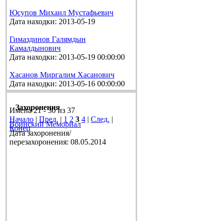
Юсупов Михаил Мустафьевич
Дата находки: 2013-05-19
Гимаздинов Галямдын
Камалдынович
Дата находки: 2013-05-19 00:00:00
Хасанов Миргалим Хасанович
Дата находки: 2013-05-16 00:00:00
Захоронения
Имена 21 - 30 из 37
Начало
|
Пред.
|
1
2
3
4
|
След.
|
Воинский Мемориал
Конец
Дата захоронения/
перезахоронения: 08.05.2014