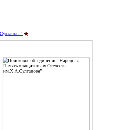
.Султанова"
С