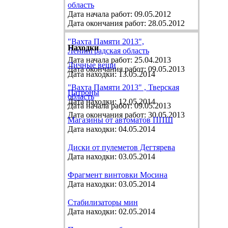
область
Дата начала работ: 09.05.2012
Дата окончания работ: 28.05.2012
"Вахта Памяти 2013",
Находки
Ленинградская область
Дата начала работ: 25.04.2013
Личные вещи
Дата окончания работ: 09.05.2013
Дата находки: 13.05.2014
"Вахта Памяти 2013" , Тверская
Патроны
область
Дата находки: 12.05.2014
Дата начала работ: 09.05.2013
Дата окончания работ: 30.05.2013
Магазины от автоматов ППШ
Дата находки: 04.05.2014
Диски от пулеметов Дегтярева
Дата находки: 03.05.2014
Фрагмент винтовки Мосина
Дата находки: 03.05.2014
Стабилизаторы мин
Дата находки: 02.05.2014