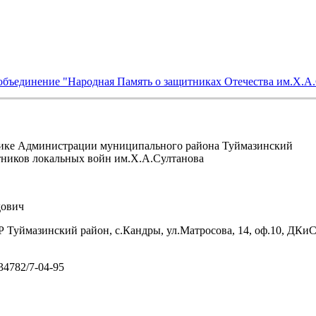
объединение "Народная Память о защитниках Отечества им.Х.А
ике Администрации муниципального района Туймазинский
тников локальных войн им.Х.А.Султанова
ович
 Туймазинский район, с.Кандры, ул.Матросова, 14, оф.10, ДКи
/34782/7-04-95