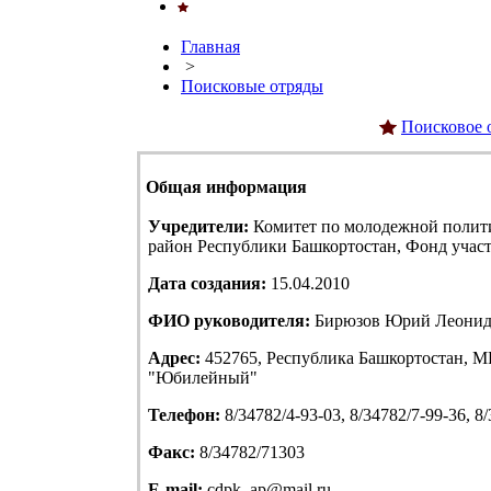
Главная
>
Поисковые отряды
Поисковое 
Общая информация
Учредители:
Комитет по молодежной полит
район Республики Башкортостан, Фонд учас
Дата создания:
15.04.2010
ФИО руководителя:
Бирюзов Юрий Леонид
Адрес:
452765, Республика Башкортостан, МР
"Юбилейный"
Телефон:
8/34782/4-93-03, 8/34782/7-99-36, 8
Факс:
8/34782/71303
E-mail:
cdpk_ap@mail.ru