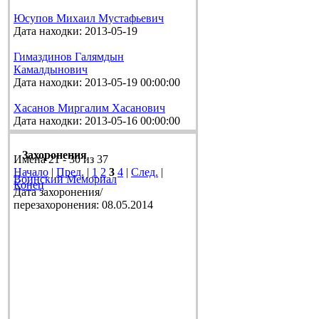
Юсупов Михаил Мустафьевич
Дата находки: 2013-05-19
Гимаздинов Галямдын
Камалдынович
Дата находки: 2013-05-19 00:00:00
Хасанов Миргалим Хасанович
Дата находки: 2013-05-16 00:00:00
Захоронения
Имена 21 - 30 из 37
Начало
|
Пред.
|
1
2
3
4
|
След.
|
Воинский Мемориал
Конец
Дата захоронения/
перезахоронения: 08.05.2014