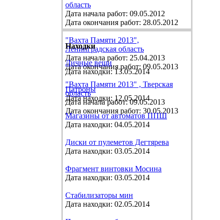
область
Дата начала работ: 09.05.2012
Дата окончания работ: 28.05.2012
"Вахта Памяти 2013",
Находки
Ленинградская область
Дата начала работ: 25.04.2013
Личные вещи
Дата окончания работ: 09.05.2013
Дата находки: 13.05.2014
"Вахта Памяти 2013" , Тверская
Патроны
область
Дата находки: 12.05.2014
Дата начала работ: 09.05.2013
Дата окончания работ: 30.05.2013
Магазины от автоматов ППШ
Дата находки: 04.05.2014
Диски от пулеметов Дегтярева
Дата находки: 03.05.2014
Фрагмент винтовки Мосина
Дата находки: 03.05.2014
Стабилизаторы мин
Дата находки: 02.05.2014