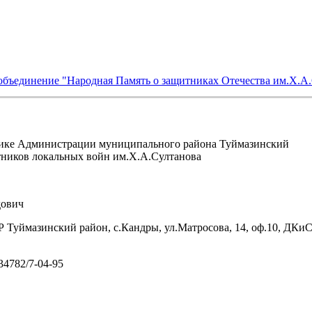
объединение "Народная Память о защитниках Отечества им.Х.А
ике Администрации муниципального района Туймазинский
тников локальных войн им.Х.А.Султанова
ович
 Туймазинский район, с.Кандры, ул.Матросова, 14, оф.10, ДКи
/34782/7-04-95