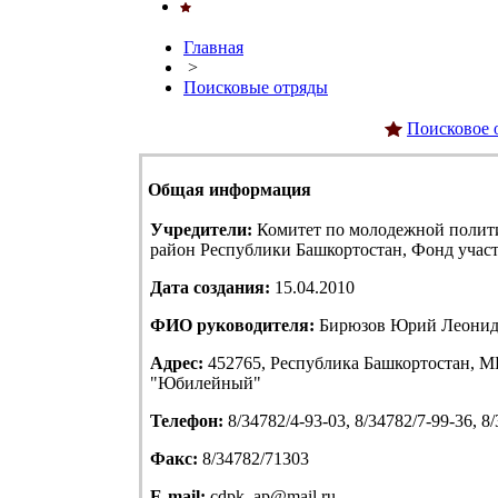
Главная
>
Поисковые отряды
Поисковое 
Общая информация
Учредители:
Комитет по молодежной полит
район Республики Башкортостан, Фонд учас
Дата создания:
15.04.2010
ФИО руководителя:
Бирюзов Юрий Леонид
Адрес:
452765, Республика Башкортостан, МР
"Юбилейный"
Телефон:
8/34782/4-93-03, 8/34782/7-99-36, 8
Факс:
8/34782/71303
E-mail:
cdpk_ap@mail.ru