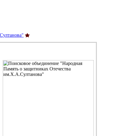
.Султанова"
С