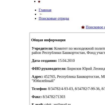
Главная
>
Поисковые отряды
Поисковое 
Общая информация
Учредители:
Комитет по молодежной полит
район Республики Башкортостан, Фонд учас
Дата создания:
15.04.2010
ФИО руководителя:
Бирюзов Юрий Леонид
Адрес:
452765, Республика Башкортостан, МР
"Юбилейный"
Телефон:
8/34782/4-93-03, 8/34782/7-99-36, 8
Факс:
8/34782/71303
E-mail:
cdpk_ap@mail.ru