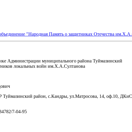
объединение "Народная Память о защитниках Отечества им.Х.А
ике Администрации муниципального района Туймазинский
тников локальных войн им.Х.А.Султанова
ович
 Туймазинский район, с.Кандры, ул.Матросова, 14, оф.10, ДКи
/34782/7-04-95