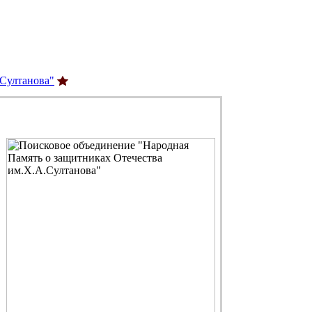
.Султанова"
С