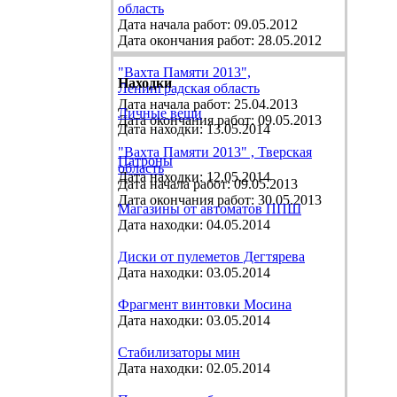
область
Дата начала работ: 09.05.2012
Дата окончания работ: 28.05.2012
"Вахта Памяти 2013",
Находки
Ленинградская область
Дата начала работ: 25.04.2013
Личные вещи
Дата окончания работ: 09.05.2013
Дата находки: 13.05.2014
"Вахта Памяти 2013" , Тверская
Патроны
область
Дата находки: 12.05.2014
Дата начала работ: 09.05.2013
Дата окончания работ: 30.05.2013
Магазины от автоматов ППШ
Дата находки: 04.05.2014
Диски от пулеметов Дегтярева
Дата находки: 03.05.2014
Фрагмент винтовки Мосина
Дата находки: 03.05.2014
Стабилизаторы мин
Дата находки: 02.05.2014