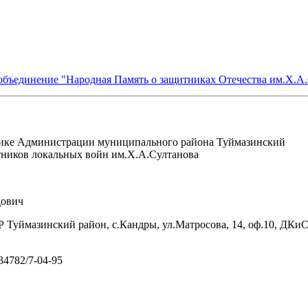
объединение "Народная Память о защитниках Отечества им.Х.А
ике Администрации муниципального района Туймазинский
тников локальных войн им.Х.А.Султанова
ович
 Туймазинский район, с.Кандры, ул.Матросова, 14, оф.10, ДКи
/34782/7-04-95