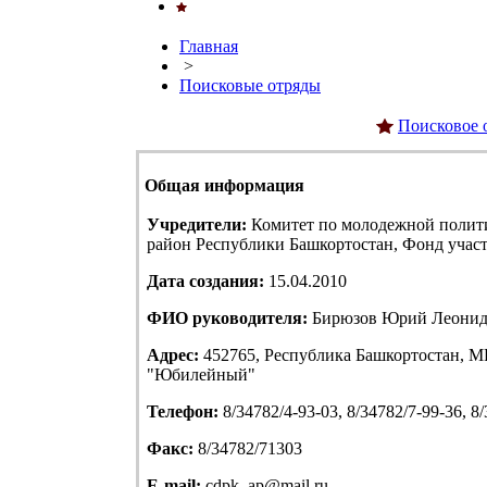
Главная
>
Поисковые отряды
Поисковое 
Общая информация
Учредители:
Комитет по молодежной полит
район Республики Башкортостан, Фонд учас
Дата создания:
15.04.2010
ФИО руководителя:
Бирюзов Юрий Леонид
Адрес:
452765, Республика Башкортостан, МР
"Юбилейный"
Телефон:
8/34782/4-93-03, 8/34782/7-99-36, 8
Факс:
8/34782/71303
E-mail:
cdpk_ap@mail.ru