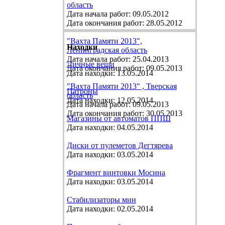
область
Дата начала работ: 09.05.2012
Дата окончания работ: 28.05.2012
"Вахта Памяти 2013",
Находки
Ленинградская область
Дата начала работ: 25.04.2013
Личные вещи
Дата окончания работ: 09.05.2013
Дата находки: 13.05.2014
"Вахта Памяти 2013" , Тверская
Патроны
область
Дата находки: 12.05.2014
Дата начала работ: 09.05.2013
Дата окончания работ: 30.05.2013
Магазины от автоматов ППШ
Дата находки: 04.05.2014
Диски от пулеметов Дегтярева
Дата находки: 03.05.2014
Фрагмент винтовки Мосина
Дата находки: 03.05.2014
Стабилизаторы мин
Дата находки: 02.05.2014