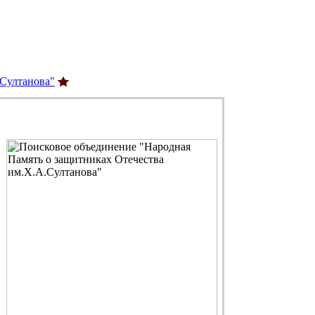
.Султанова"
С