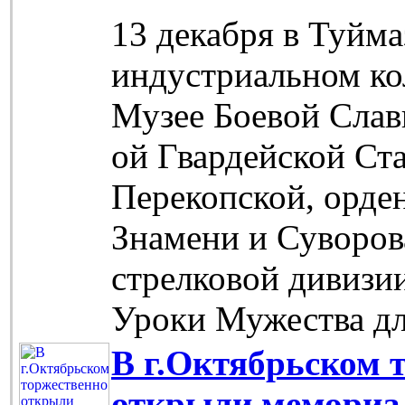
13 декабря в Туйм
индустриальном ко
Музее Боевой Славы
ой Гвардейской Ст
Перекопской, орде
Знамени и Суворова
стрелковой дивизи
Уроки Мужества дл
В г.Октябрьском 
открыли мемориа