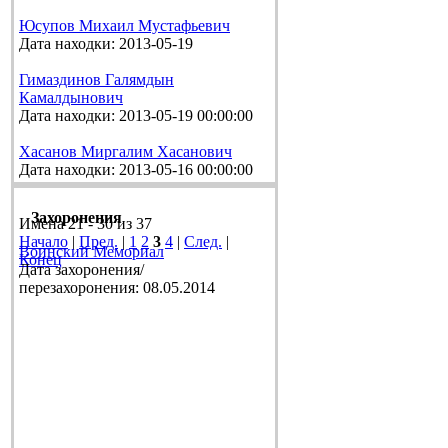
Юсупов Михаил Мустафьевич
Дата находки: 2013-05-19
Гимаздинов Галямдын
Камалдынович
Дата находки: 2013-05-19 00:00:00
Хасанов Миргалим Хасанович
Дата находки: 2013-05-16 00:00:00
Захоронения
Имена 21 - 30 из 37
Начало
|
Пред.
|
1
2
3
4
|
След.
|
Воинский Мемориал
Конец
Дата захоронения/
перезахоронения: 08.05.2014