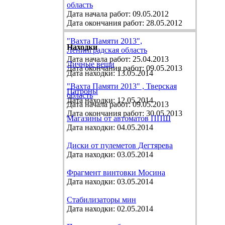
область
Дата начала работ: 09.05.2012
Дата окончания работ: 28.05.2012
"Вахта Памяти 2013",
Находки
Ленинградская область
Дата начала работ: 25.04.2013
Личные вещи
Дата окончания работ: 09.05.2013
Дата находки: 13.05.2014
"Вахта Памяти 2013" , Тверская
Патроны
область
Дата находки: 12.05.2014
Дата начала работ: 09.05.2013
Дата окончания работ: 30.05.2013
Магазины от автоматов ППШ
Дата находки: 04.05.2014
Диски от пулеметов Дегтярева
Дата находки: 03.05.2014
Фрагмент винтовки Мосина
Дата находки: 03.05.2014
Стабилизаторы мин
Дата находки: 02.05.2014