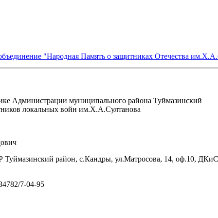
объединение "Народная Память о защитниках Отечества им.Х.А
ике Администрации муниципального района Туймазинский
тников локальных войн им.Х.А.Султанова
ович
 Туймазинский район, с.Кандры, ул.Матросова, 14, оф.10, ДКи
/34782/7-04-95