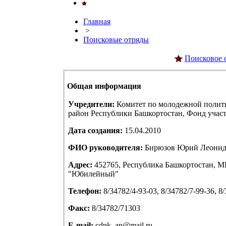
Главная
>
Поисковые отряды
Поисковое 
Общая информация
Учредители:
Комитет по молодежной полит
район Республики Башкортостан, Фонд учас
Дата создания:
15.04.2010
ФИО руководителя:
Бирюзов Юрий Леонид
Адрес:
452765, Республика Башкортостан, МР
"Юбилейный"
Телефон:
8/34782/4-93-03, 8/34782/7-99-36, 8
Факс:
8/34782/71303
E-mail:
cdpk_ap@mail.ru