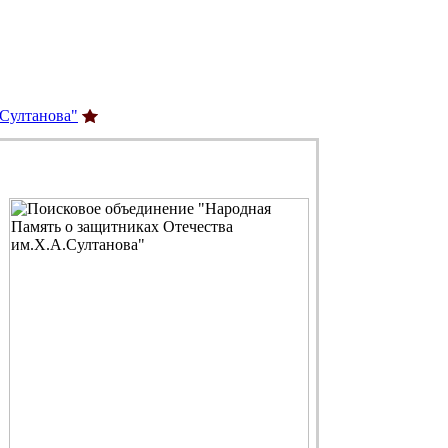
.Султанова"
С