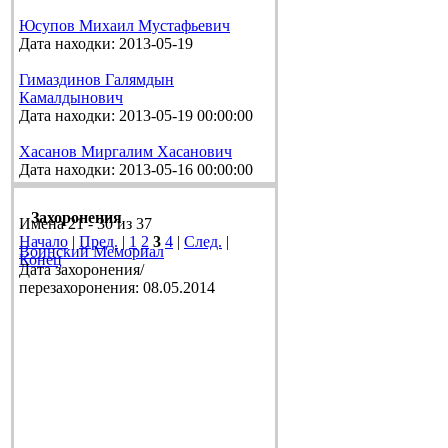
Юсупов Михаил Мустафьевич
Дата находки: 2013-05-19
Гимаздинов Галямдын
Камалдынович
Дата находки: 2013-05-19 00:00:00
Хасанов Миргалим Хасанович
Дата находки: 2013-05-16 00:00:00
Захоронения
Имена 21 - 30 из 37
Начало
|
Пред.
|
1
2
3
4
|
След.
|
Воинский Мемориал
Конец
Дата захоронения/
перезахоронения: 08.05.2014