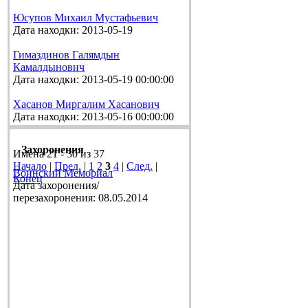
Юсупов Михаил Мустафьевич
Дата находки: 2013-05-19
Гимаздинов Галямдын
Камалдынович
Дата находки: 2013-05-19 00:00:00
Хасанов Миргалим Хасанович
Дата находки: 2013-05-16 00:00:00
Захоронения
Имена 21 - 30 из 37
Начало
|
Пред.
|
1
2
3
4
|
След.
|
Воинский Мемориал
Конец
Дата захоронения/
перезахоронения: 08.05.2014