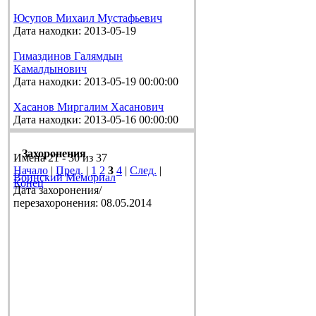
Юсупов Михаил Мустафьевич
Дата находки: 2013-05-19
Гимаздинов Галямдын
Камалдынович
Дата находки: 2013-05-19 00:00:00
Хасанов Миргалим Хасанович
Дата находки: 2013-05-16 00:00:00
Захоронения
Имена 21 - 30 из 37
Начало
|
Пред.
|
1
2
3
4
|
След.
|
Воинский Мемориал
Конец
Дата захоронения/
перезахоронения: 08.05.2014