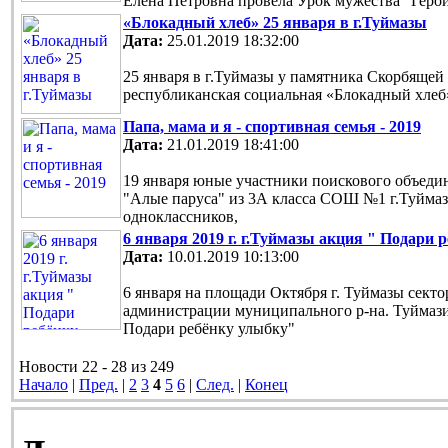
Елена Петровна провела Урок мужества "Геро
«Блокадный хлеб» 25 января в г.Туймазы
Дата:
25.01.2019 18:32:00
25 января в г.Туймазы у памятника Скорбящей 
республиканская социальная «Блокадный хлеб
Папа, мама и я - спортивная семья - 2019
Дата:
21.01.2019 18:41:00
19 января юные участники поискового объед
"Алые паруса" из 3А класса СОШ №1 г.Туйма
одноклассников,
6 января 2019 г. г.Туймазы акция " Подари 
Дата:
10.01.2019 10:13:00
6 января на площади Октября г. Туймазы сект
администрации муниципального р-на. Туймаз
Подари ребёнку улыбку"
Новости 22 - 28 из 249
Начало
|
Пред.
|
2
3
4
5
6
|
След.
|
Конец