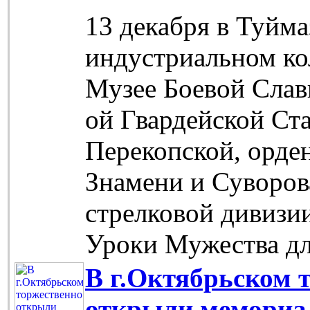
13 декабря в Туйм
индустриальном ко
Музее Боевой Славы
ой Гвардейской Ст
Перекопской, орде
Знамени и Суворова
стрелковой дивизи
Уроки Мужества дл
В г.Октябрьском 
открыли мемориа