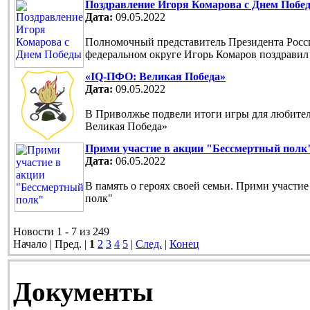
Поздравление Игоря Комарова с Днем Побе
Дата:
09.05.2022
Полномочный представитель Президента Рос
федеральном округе Игорь Комаров поздравил
«IQ-ПФО: Великая Победа»
Дата:
09.05.2022
В Приволжье подвели итоги игры для любите
Великая Победа»
Прими участие в акции "Бессмертный полк
Дата:
06.05.2022
В память о героях своей семьи. Прими участи
полк"
Новости 1 - 7 из 249
Начало | Пред. |
1
2
3
4
5
|
След.
|
Конец
Документы