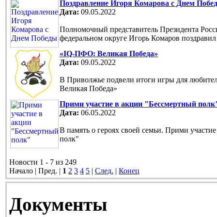
Поздравление Игоря Комарова с Днем Побе
Дата:
09.05.2022
Полномочный представитель Президента Рос
федеральном округе Игорь Комаров поздравил
«IQ-ПФО: Великая Победа»
Дата:
09.05.2022
В Приволжье подвели итоги игры для любите
Великая Победа»
Прими участие в акции "Бессмертный полк
Дата:
06.05.2022
В память о героях своей семьи. Прими участи
полк"
Новости 1 - 7 из 249
Начало | Пред. |
1
2
3
4
5
|
След.
|
Конец
Документы