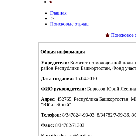
Главная
>
Поисковые отряды
Поисковое 
Общая информация
Учредители:
Комитет по молодежной полит
район Республики Башкортостан, Фонд учас
Дата создания:
15.04.2010
ФИО руководителя:
Бирюзов Юрий Леонид
Адрес:
452765, Республика Башкортостан, МР
"Юбилейный"
Телефон:
8/34782/4-93-03, 8/34782/7-99-36, 8
Факс:
8/34782/71303
E-mail:
cdpk_ap@mail.ru