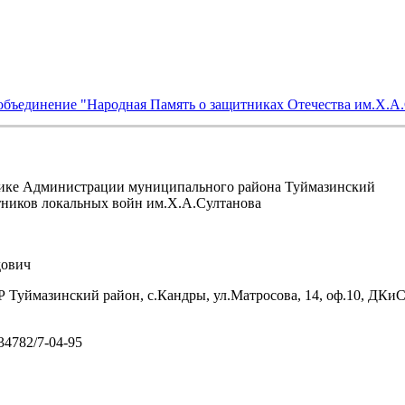
объединение "Народная Память о защитниках Отечества им.Х.А
ике Администрации муниципального района Туймазинский
тников локальных войн им.Х.А.Султанова
ович
 Туймазинский район, с.Кандры, ул.Матросова, 14, оф.10, ДКи
/34782/7-04-95