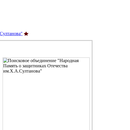
.Султанова"
С