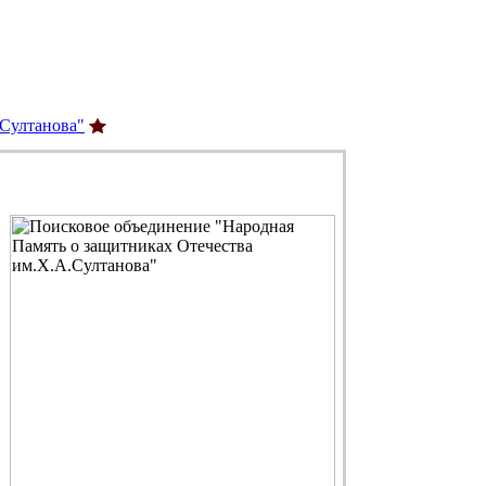
.Султанова"
С