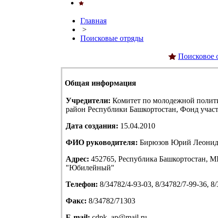
Главная
>
Поисковые отряды
Поисковое 
Общая информация
Учредители:
Комитет по молодежной полит
район Республики Башкортостан, Фонд учас
Дата создания:
15.04.2010
ФИО руководителя:
Бирюзов Юрий Леонид
Адрес:
452765, Республика Башкортостан, МР
"Юбилейный"
Телефон:
8/34782/4-93-03, 8/34782/7-99-36, 8
Факс:
8/34782/71303
E-mail:
cdpk_ap@mail.ru