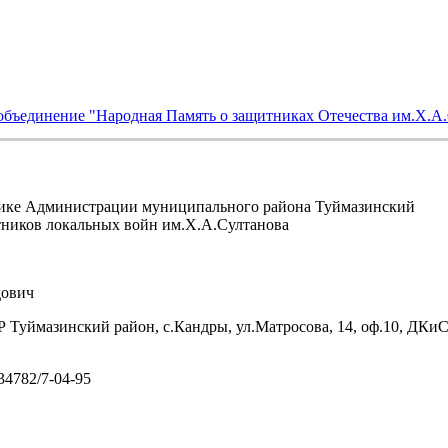
объединение "Народная Память о защитниках Отечества им.Х.А
ике Администрации муниципального района Туймазинский
тников локальных войн им.Х.А.Султанова
ович
 Туймазинский район, с.Кандры, ул.Матросова, 14, оф.10, ДКи
/34782/7-04-95