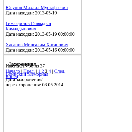
Юсупов Михаил Мустафьевич
Дата находки: 2013-05-19
Гимаздинов Галямдын
Камалдынович
Дата находки: 2013-05-19 00:00:00
Хасанов Миргалим Хасанович
Дата находки: 2013-05-16 00:00:00
Захоронения
Имена 21 - 30 из 37
Начало
|
Пред.
|
1
2
3
4
|
След.
|
Воинский Мемориал
Конец
Дата захоронения/
перезахоронения: 08.05.2014