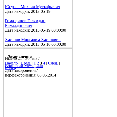
Юсупов Михаил Мустафьевич
Дата находки: 2013-05-19
Гимаздинов Галямдын
Камалдынович
Дата находки: 2013-05-19 00:00:00
Хасанов Миргалим Хасанович
Дата находки: 2013-05-16 00:00:00
Захоронения
Имена 21 - 30 из 37
Начало
|
Пред.
|
1
2
3
4
|
След.
|
Воинский Мемориал
Конец
Дата захоронения/
перезахоронения: 08.05.2014