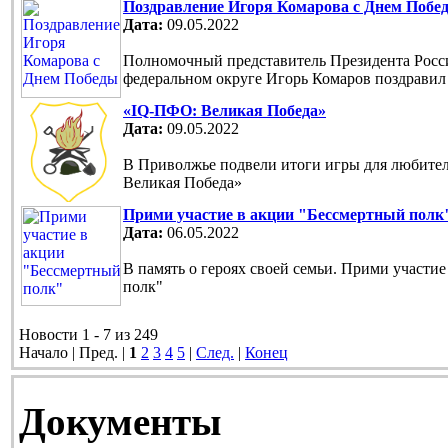
Поздравление Игоря Комарова с Днем Побе
Дата:
09.05.2022
Полномочный представитель Президента Рос
федеральном округе Игорь Комаров поздравил
«IQ-ПФО: Великая Победа»
Дата:
09.05.2022
В Приволжье подвели итоги игры для любите
Великая Победа»
Прими участие в акции "Бессмертный полк
Дата:
06.05.2022
В память о героях своей семьи. Прими участи
полк"
Новости 1 - 7 из 249
Начало | Пред. |
1
2
3
4
5
|
След.
|
Конец
Документы