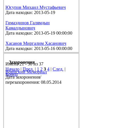
Юсупов Михаил Мустафьевич
Дата находки: 2013-05-19
Гимаздинов Галямдын
Камалдынович
Дата находки: 2013-05-19 00:00:00
Хасанов Миргалим Хасанович
Дата находки: 2013-05-16 00:00:00
Захоронения
Имена 21 - 30 из 37
Начало
|
Пред.
|
1
2
3
4
|
След.
|
Воинский Мемориал
Конец
Дата захоронения/
перезахоронения: 08.05.2014