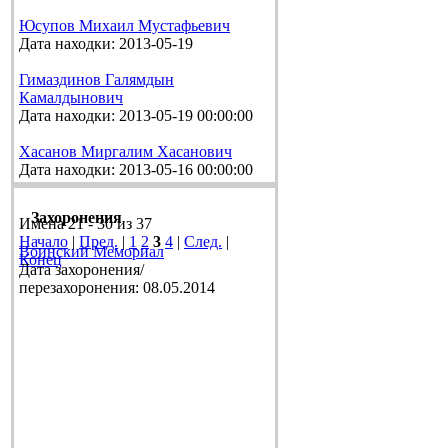
Юсупов Михаил Мустафьевич
Дата находки: 2013-05-19
Гимаздинов Галямдын
Камалдынович
Дата находки: 2013-05-19 00:00:00
Хасанов Миргалим Хасанович
Дата находки: 2013-05-16 00:00:00
Захоронения
Имена 21 - 30 из 37
Начало
|
Пред.
|
1
2
3
4
|
След.
|
Воинский Мемориал
Конец
Дата захоронения/
перезахоронения: 08.05.2014