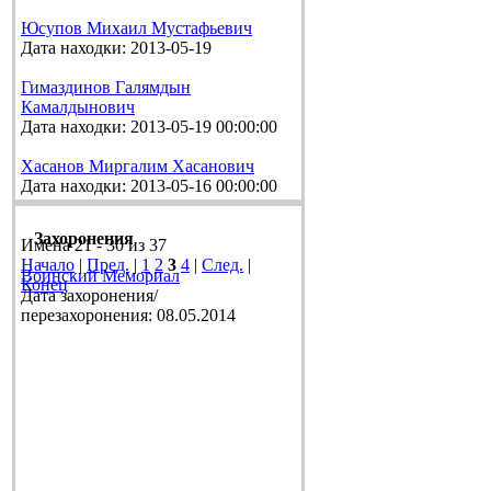
Юсупов Михаил Мустафьевич
Дата находки: 2013-05-19
Гимаздинов Галямдын
Камалдынович
Дата находки: 2013-05-19 00:00:00
Хасанов Миргалим Хасанович
Дата находки: 2013-05-16 00:00:00
Захоронения
Имена 21 - 30 из 37
Начало
|
Пред.
|
1
2
3
4
|
След.
|
Воинский Мемориал
Конец
Дата захоронения/
перезахоронения: 08.05.2014