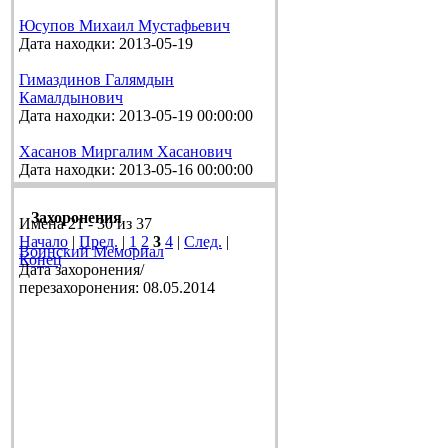
Юсупов Михаил Мустафьевич
Дата находки: 2013-05-19
Гимаздинов Галямдын
Камалдынович
Дата находки: 2013-05-19 00:00:00
Хасанов Миргалим Хасанович
Дата находки: 2013-05-16 00:00:00
Захоронения
Имена 21 - 30 из 37
Начало
|
Пред.
|
1
2
3
4
|
След.
|
Воинский Мемориал
Конец
Дата захоронения/
перезахоронения: 08.05.2014