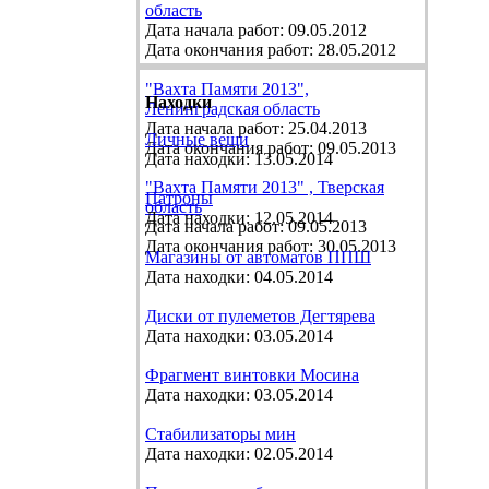
область
Дата начала работ: 09.05.2012
Дата окончания работ: 28.05.2012
"Вахта Памяти 2013",
Находки
Ленинградская область
Дата начала работ: 25.04.2013
Личные вещи
Дата окончания работ: 09.05.2013
Дата находки: 13.05.2014
"Вахта Памяти 2013" , Тверская
Патроны
область
Дата находки: 12.05.2014
Дата начала работ: 09.05.2013
Дата окончания работ: 30.05.2013
Магазины от автоматов ППШ
Дата находки: 04.05.2014
Диски от пулеметов Дегтярева
Дата находки: 03.05.2014
Фрагмент винтовки Мосина
Дата находки: 03.05.2014
Стабилизаторы мин
Дата находки: 02.05.2014