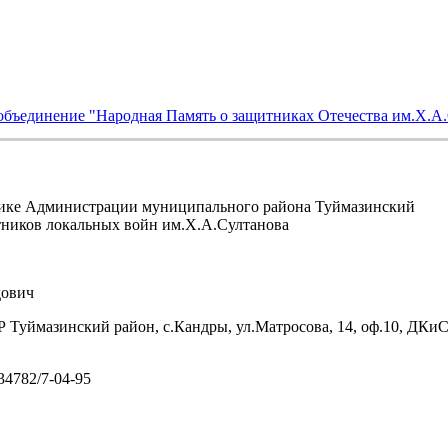
объединение "Народная Память о защитниках Отечества им.Х.А
ике Администрации муниципального района Туймазинский
тников локальных войн им.Х.А.Султанова
ович
 Туймазинский район, с.Кандры, ул.Матросова, 14, оф.10, ДКи
/34782/7-04-95