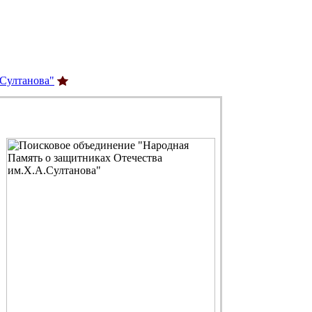
.Султанова"
С