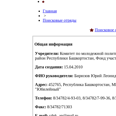
Главная
>
Поисковые отряды
Поисковое 
Общая информация
Учредители:
Комитет по молодежной полит
район Республики Башкортостан, Фонд учас
Дата создания:
15.04.2010
ФИО руководителя:
Бирюзов Юрий Леонид
Адрес:
452765, Республика Башкортостан, МР
"Юбилейный"
Телефон:
8/34782/4-93-03, 8/34782/7-99-36, 8
Факс:
8/34782/71303
E-mail:
cdpk_ap@mail.ru