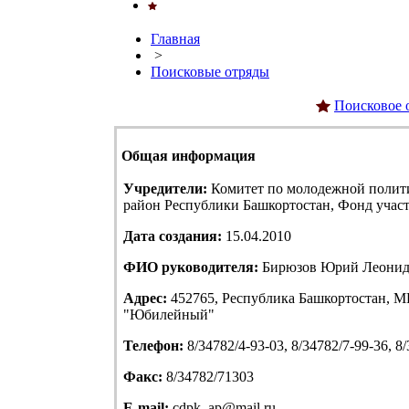
Главная
>
Поисковые отряды
Поисковое 
Общая информация
Учредители:
Комитет по молодежной полит
район Республики Башкортостан, Фонд учас
Дата создания:
15.04.2010
ФИО руководителя:
Бирюзов Юрий Леонид
Адрес:
452765, Республика Башкортостан, МР
"Юбилейный"
Телефон:
8/34782/4-93-03, 8/34782/7-99-36, 8
Факс:
8/34782/71303
E-mail:
cdpk_ap@mail.ru