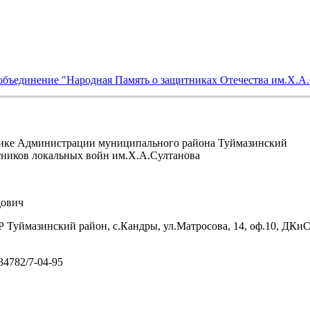
объединение "Народная Память о защитниках Отечества им.Х.А
ике Администрации муниципального района Туймазинский
тников локальных войн им.Х.А.Султанова
ович
 Туймазинский район, с.Кандры, ул.Матросова, 14, оф.10, ДКи
/34782/7-04-95