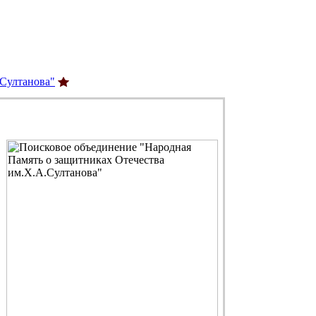
.Султанова"
С