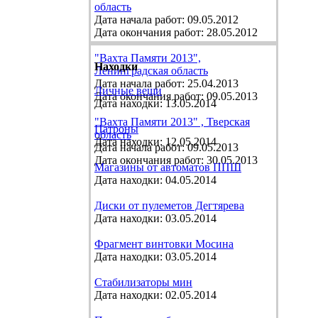
область
Дата начала работ: 09.05.2012
Дата окончания работ: 28.05.2012
"Вахта Памяти 2013",
Находки
Ленинградская область
Дата начала работ: 25.04.2013
Личные вещи
Дата окончания работ: 09.05.2013
Дата находки: 13.05.2014
"Вахта Памяти 2013" , Тверская
Патроны
область
Дата находки: 12.05.2014
Дата начала работ: 09.05.2013
Дата окончания работ: 30.05.2013
Магазины от автоматов ППШ
Дата находки: 04.05.2014
Диски от пулеметов Дегтярева
Дата находки: 03.05.2014
Фрагмент винтовки Мосина
Дата находки: 03.05.2014
Стабилизаторы мин
Дата находки: 02.05.2014