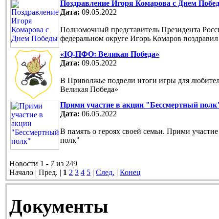
Поздравление Игоря Комарова с Днем Побе
Дата:
09.05.2022
Полномочный представитель Президента Рос
федеральном округе Игорь Комаров поздравил
«IQ-ПФО: Великая Победа»
Дата:
09.05.2022
В Приволжье подвели итоги игры для любите
Великая Победа»
Прими участие в акции "Бессмертный полк
Дата:
06.05.2022
В память о героях своей семьи. Прими участи
полк"
Новости 1 - 7 из 249
Начало | Пред. |
1
2
3
4
5
|
След.
|
Конец
Документы