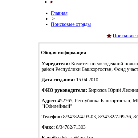
Главная
>
Поисковые отряды
Поисковое 
Общая информация
Учредители:
Комитет по молодежной полит
район Республики Башкортостан, Фонд учас
Дата создания:
15.04.2010
ФИО руководителя:
Бирюзов Юрий Леонид
Адрес:
452765, Республика Башкортостан, МР
"Юбилейный"
Телефон:
8/34782/4-93-03, 8/34782/7-99-36, 8
Факс:
8/34782/71303
E-mail:
cdpk_ap@mail.ru