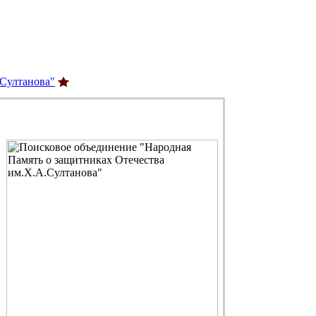
.Султанова"
С