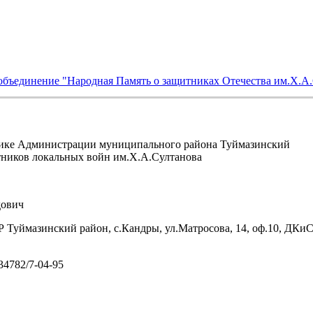
объединение "Народная Память о защитниках Отечества им.Х.А
ике Администрации муниципального района Туймазинский
тников локальных войн им.Х.А.Султанова
ович
 Туймазинский район, с.Кандры, ул.Матросова, 14, оф.10, ДКи
/34782/7-04-95