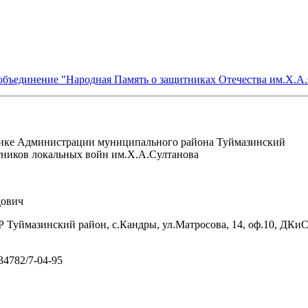
объединение "Народная Память о защитниках Отечества им.Х.А
ике Администрации муниципального района Туймазинский
тников локальных войн им.Х.А.Султанова
ович
 Туймазинский район, с.Кандры, ул.Матросова, 14, оф.10, ДКи
/34782/7-04-95