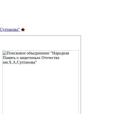
.Султанова"
С