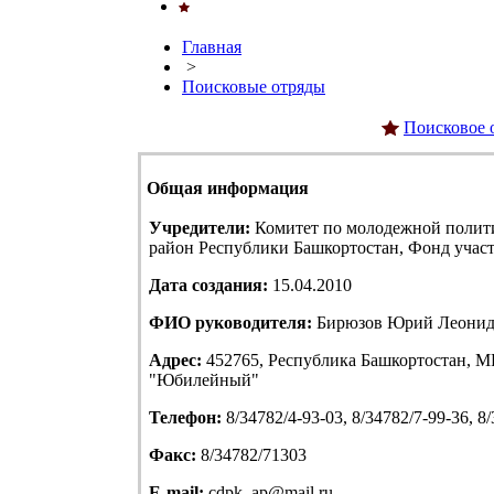
Главная
>
Поисковые отряды
Поисковое 
Общая информация
Учредители:
Комитет по молодежной полит
район Республики Башкортостан, Фонд учас
Дата создания:
15.04.2010
ФИО руководителя:
Бирюзов Юрий Леонид
Адрес:
452765, Республика Башкортостан, МР
"Юбилейный"
Телефон:
8/34782/4-93-03, 8/34782/7-99-36, 8
Факс:
8/34782/71303
E-mail:
cdpk_ap@mail.ru