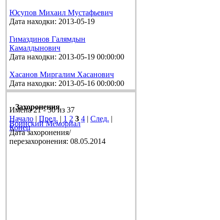
Юсупов Михаил Мустафьевич
Дата находки: 2013-05-19
Гимаздинов Галямдын
Камалдынович
Дата находки: 2013-05-19 00:00:00
Хасанов Миргалим Хасанович
Дата находки: 2013-05-16 00:00:00
Захоронения
Имена 21 - 30 из 37
Начало
|
Пред.
|
1
2
3
4
|
След.
|
Воинский Мемориал
Конец
Дата захоронения/
перезахоронения: 08.05.2014