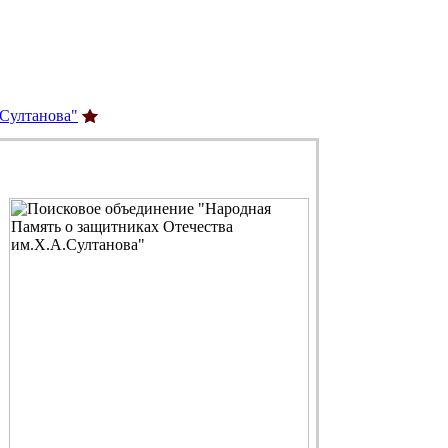
.Султанова"
С