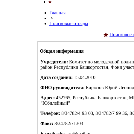
Главная
>
Поисковые отряды
Поисковое 
Общая информация
Учредители:
Комитет по молодежной полит
район Республики Башкортостан, Фонд учас
Дата создания:
15.04.2010
ФИО руководителя:
Бирюзов Юрий Леонид
Адрес:
452765, Республика Башкортостан, МР
"Юбилейный"
Телефон:
8/34782/4-93-03, 8/34782/7-99-36, 8
Факс:
8/34782/71303
E-mail:
cdpk_ap@mail.ru