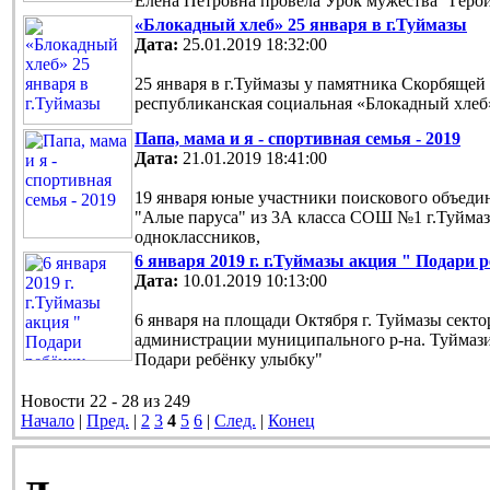
Елена Петровна провела Урок мужества "Геро
«Блокадный хлеб» 25 января в г.Туймазы
Дата:
25.01.2019 18:32:00
25 января в г.Туймазы у памятника Скорбящей 
республиканская социальная «Блокадный хлеб
Папа, мама и я - спортивная семья - 2019
Дата:
21.01.2019 18:41:00
19 января юные участники поискового объед
"Алые паруса" из 3А класса СОШ №1 г.Туйма
одноклассников,
6 января 2019 г. г.Туймазы акция " Подари 
Дата:
10.01.2019 10:13:00
6 января на площади Октября г. Туймазы сект
администрации муниципального р-на. Туймаз
Подари ребёнку улыбку"
Новости 22 - 28 из 249
Начало
|
Пред.
|
2
3
4
5
6
|
След.
|
Конец