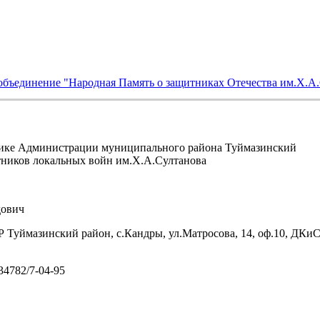
объединение "Народная Память о защитниках Отечества им.Х.А
ике Администрации муниципального района Туймазинский
тников локальных войн им.Х.А.Султанова
ович
 Туймазинский район, с.Кандры, ул.Матросова, 14, оф.10, ДКи
/34782/7-04-95