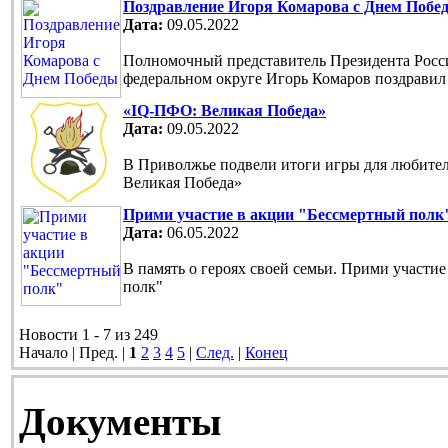
Поздравление Игоря Комарова с Днем Побе
Дата:
09.05.2022
Полномочный представитель Президента Рос
федеральном округе Игорь Комаров поздравил
«IQ-ПФО: Великая Победа»
Дата:
09.05.2022
В Приволжье подвели итоги игры для любите
Великая Победа»
Прими участие в акции "Бессмертный полк
Дата:
06.05.2022
В память о героях своей семьи. Прими участи
полк"
Новости 1 - 7 из 249
Начало | Пред. |
1
2
3
4
5
|
След.
|
Конец
Документы