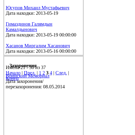
Юсупов Михаил Мустафьевич
Дата находки: 2013-05-19
Гимаздинов Галямдын
Камалдынович
Дата находки: 2013-05-19 00:00:00
Хасанов Миргалим Хасанович
Дата находки: 2013-05-16 00:00:00
Захоронения
Имена 21 - 30 из 37
Начало
|
Пред.
|
1
2
3
4
|
След.
|
Воинский Мемориал
Конец
Дата захоронения/
перезахоронения: 08.05.2014