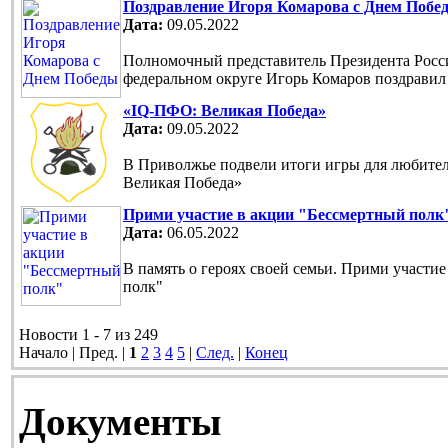
Поздравление Игоря Комарова с Днем Побе
Дата:
09.05.2022
Полномочный представитель Президента Рос
федеральном округе Игорь Комаров поздравил
«IQ-ПФО: Великая Победа»
Дата:
09.05.2022
В Приволжье подвели итоги игры для любите
Великая Победа»
Прими участие в акции "Бессмертный полк
Дата:
06.05.2022
В память о героях своей семьи. Прими участи
полк"
Новости 1 - 7 из 249
Начало | Пред. |
1
2
3
4
5
|
След.
|
Конец
Документы