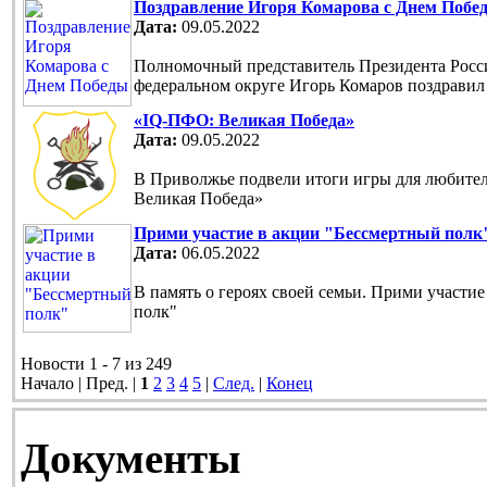
Поздравление Игоря Комарова с Днем Побе
Дата:
09.05.2022
Полномочный представитель Президента Рос
федеральном округе Игорь Комаров поздравил
«IQ-ПФО: Великая Победа»
Дата:
09.05.2022
В Приволжье подвели итоги игры для любите
Великая Победа»
Прими участие в акции "Бессмертный полк
Дата:
06.05.2022
В память о героях своей семьи. Прими участи
полк"
Новости 1 - 7 из 249
Начало | Пред. |
1
2
3
4
5
|
След.
|
Конец
Документы