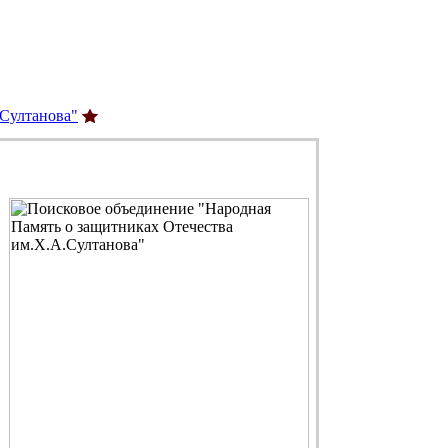
.Султанова"
С