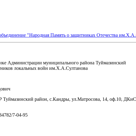
объединение "Народная Память о защитниках Отечества им.Х.А
ике Администрации муниципального района Туймазинский
тников локальных войн им.Х.А.Султанова
ович
 Туймазинский район, с.Кандры, ул.Матросова, 14, оф.10, ДКи
/34782/7-04-95