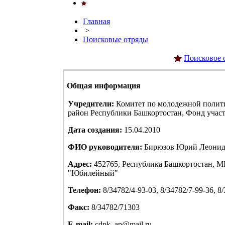
Главная
>
Поисковые отряды
Поисковое 
Общая информация
Учредители:
Комитет по молодежной полит
район Республики Башкортостан, Фонд учас
Дата создания:
15.04.2010
ФИО руководителя:
Бирюзов Юрий Леонид
Адрес:
452765, Республика Башкортостан, МР
"Юбилейный"
Телефон:
8/34782/4-93-03, 8/34782/7-99-36, 8
Факс:
8/34782/71303
E-mail:
cdpk_ap@mail.ru