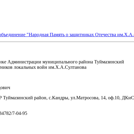
объединение "Народная Память о защитниках Отечества им.Х.А
ике Администрации муниципального района Туймазинский
тников локальных войн им.Х.А.Султанова
ович
 Туймазинский район, с.Кандры, ул.Матросова, 14, оф.10, ДКи
/34782/7-04-95