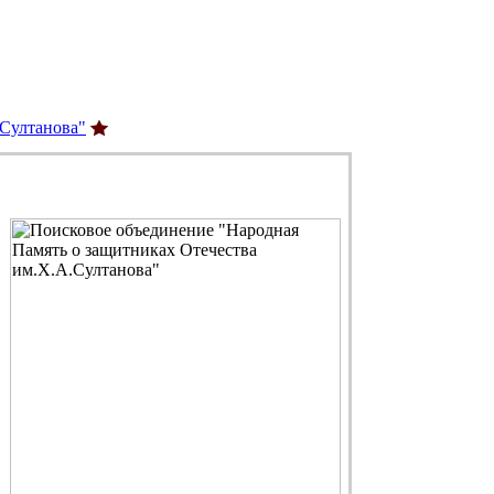
.Султанова"
С