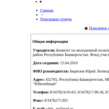
Главная
>
Поисковые отряды
Поисковое 
Общая информация
Учредители:
Комитет по молодежной полит
район Республики Башкортостан, Фонд учас
Дата создания:
15.04.2010
ФИО руководителя:
Бирюзов Юрий Леонид
Адрес:
452765, Республика Башкортостан, МР
"Юбилейный"
Телефон:
8/34782/4-93-03, 8/34782/7-99-36, 8
Факс:
8/34782/71303
E-mail:
cdpk_ap@mail.ru