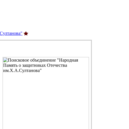
.Султанова"
С