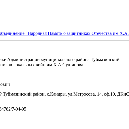
объединение "Народная Память о защитниках Отечества им.Х.А
ике Администрации муниципального района Туймазинский
тников локальных войн им.Х.А.Султанова
ович
 Туймазинский район, с.Кандры, ул.Матросова, 14, оф.10, ДКи
/34782/7-04-95