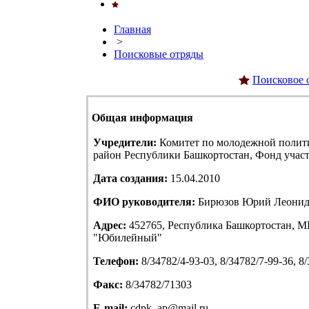
Главная
>
Поисковые отряды
Поисковое 
Общая информация
Учредители:
Комитет по молодежной полит
район Республики Башкортостан, Фонд учас
Дата создания:
15.04.2010
ФИО руководителя:
Бирюзов Юрий Леонид
Адрес:
452765, Республика Башкортостан, МР
"Юбилейный"
Телефон:
8/34782/4-93-03, 8/34782/7-99-36, 8
Факс:
8/34782/71303
E-mail:
cdpk_ap@mail.ru