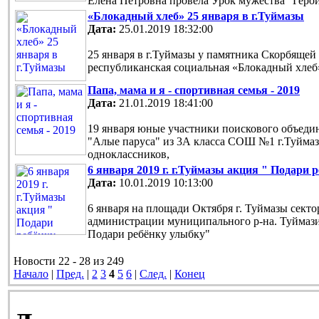
Елена Петровна провела Урок мужества "Геро
«Блокадный хлеб» 25 января в г.Туймазы
Дата:
25.01.2019 18:32:00
25 января в г.Туймазы у памятника Скорбящей 
республиканская социальная «Блокадный хлеб
Папа, мама и я - спортивная семья - 2019
Дата:
21.01.2019 18:41:00
19 января юные участники поискового объед
"Алые паруса" из 3А класса СОШ №1 г.Туйма
одноклассников,
6 января 2019 г. г.Туймазы акция " Подари 
Дата:
10.01.2019 10:13:00
6 января на площади Октября г. Туймазы сект
администрации муниципального р-на. Туймаз
Подари ребёнку улыбку"
Новости 22 - 28 из 249
Начало
|
Пред.
|
2
3
4
5
6
|
След.
|
Конец