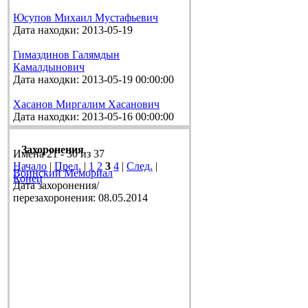
Юсупов Михаил Мустафьевич
Дата находки: 2013-05-19
Гимаздинов Галямдын
Камалдынович
Дата находки: 2013-05-19 00:00:00
Хасанов Миргалим Хасанович
Дата находки: 2013-05-16 00:00:00
Захоронения
Имена 21 - 30 из 37
Начало
|
Пред.
|
1
2
3
4
|
След.
|
Воинский Мемориал
Конец
Дата захоронения/
перезахоронения: 08.05.2014