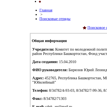
Главная
>
Поисковые отряды
Поисковое 
Общая информация
Учредители:
Комитет по молодежной полит
район Республики Башкортостан, Фонд учас
Дата создания:
15.04.2010
ФИО руководителя:
Бирюзов Юрий Леонид
Адрес:
452765, Республика Башкортостан, МР
"Юбилейный"
Телефон:
8/34782/4-93-03, 8/34782/7-99-36, 8
Факс:
8/34782/71303
E-mail:
cdpk_ap@mail.ru