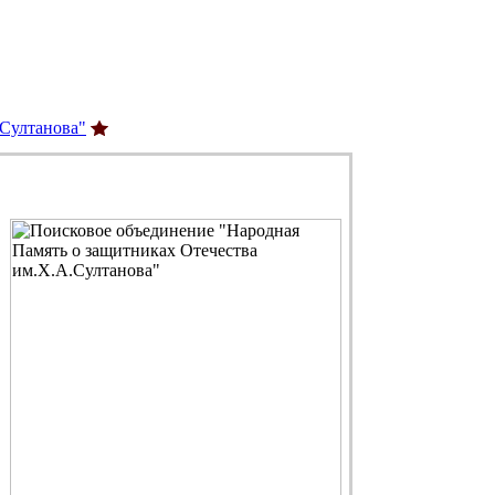
.Султанова"
С