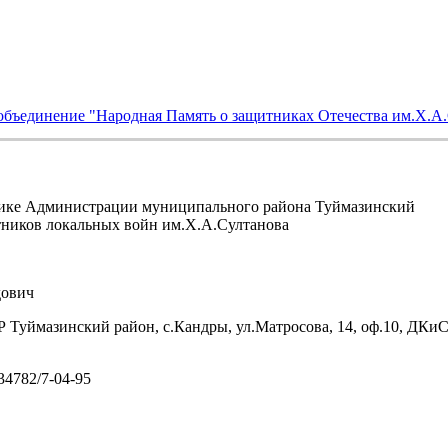
объединение "Народная Память о защитниках Отечества им.Х.А
ике Администрации муниципального района Туймазинский
тников локальных войн им.Х.А.Султанова
ович
 Туймазинский район, с.Кандры, ул.Матросова, 14, оф.10, ДКи
/34782/7-04-95