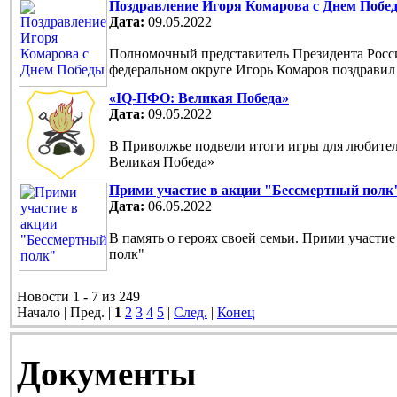
Поздравление Игоря Комарова с Днем Побе
Дата:
09.05.2022
Полномочный представитель Президента Рос
федеральном округе Игорь Комаров поздравил
«IQ-ПФО: Великая Победа»
Дата:
09.05.2022
В Приволжье подвели итоги игры для любите
Великая Победа»
Прими участие в акции "Бессмертный полк
Дата:
06.05.2022
В память о героях своей семьи. Прими участи
полк"
Новости 1 - 7 из 249
Начало | Пред. |
1
2
3
4
5
|
След.
|
Конец
Документы