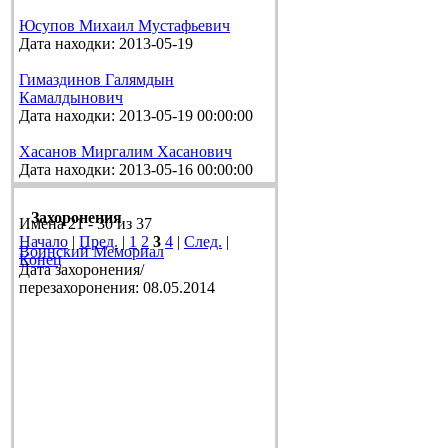
Юсупов Михаил Мустафьевич
Дата находки: 2013-05-19
Гимаздинов Галямдын
Камалдынович
Дата находки: 2013-05-19 00:00:00
Хасанов Миргалим Хасанович
Дата находки: 2013-05-16 00:00:00
Захоронения
Имена 21 - 30 из 37
Начало
|
Пред.
|
1
2
3
4
|
След.
|
Воинский Мемориал
Конец
Дата захоронения/
перезахоронения: 08.05.2014