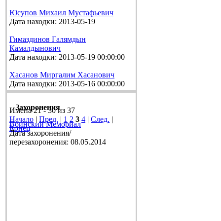
Юсупов Михаил Мустафьевич
Дата находки: 2013-05-19
Гимаздинов Галямдын
Камалдынович
Дата находки: 2013-05-19 00:00:00
Хасанов Миргалим Хасанович
Дата находки: 2013-05-16 00:00:00
Захоронения
Имена 21 - 30 из 37
Начало
|
Пред.
|
1
2
3
4
|
След.
|
Воинский Мемориал
Конец
Дата захоронения/
перезахоронения: 08.05.2014