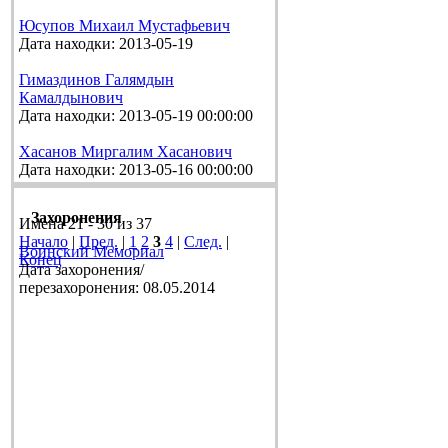
Юсупов Михаил Мустафьевич
Дата находки: 2013-05-19
Гимаздинов Галямдын
Камалдынович
Дата находки: 2013-05-19 00:00:00
Хасанов Миргалим Хасанович
Дата находки: 2013-05-16 00:00:00
Захоронения
Имена 21 - 30 из 37
Начало
|
Пред.
|
1
2
3
4
|
След.
|
Воинский Мемориал
Конец
Дата захоронения/
перезахоронения: 08.05.2014