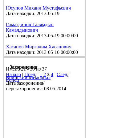
Юсупов Михаил Мустафьевич
Дата находки: 2013-05-19
Гимаздинов Галямдын
Камалдынович
Дата находки: 2013-05-19 00:00:00
Хасанов Миргалим Хасанович
Дата находки: 2013-05-16 00:00:00
Захоронения
Имена 21 - 30 из 37
Начало
|
Пред.
|
1
2
3
4
|
След.
|
Воинский Мемориал
Конец
Дата захоронения/
перезахоронения: 08.05.2014