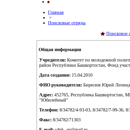
Главная
>
Поисковые отряды
Поисковое 
Общая информация
Учредители:
Комитет по молодежной полит
район Республики Башкортостан, Фонд учас
Дата создания:
15.04.2010
ФИО руководителя:
Бирюзов Юрий Леонид
Адрес:
452765, Республика Башкортостан, МР
"Юбилейный"
Телефон:
8/34782/4-93-03, 8/34782/7-99-36, 8
Факс:
8/34782/71303
E-mail:
cdpk_ap@mail.ru