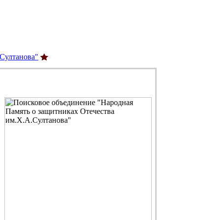
.Султанова"
С