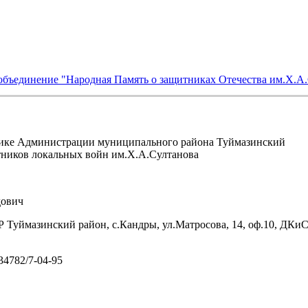
объединение "Народная Память о защитниках Отечества им.Х.А
ике Администрации муниципального района Туймазинский
тников локальных войн им.Х.А.Султанова
ович
 Туймазинский район, с.Кандры, ул.Матросова, 14, оф.10, ДКи
/34782/7-04-95