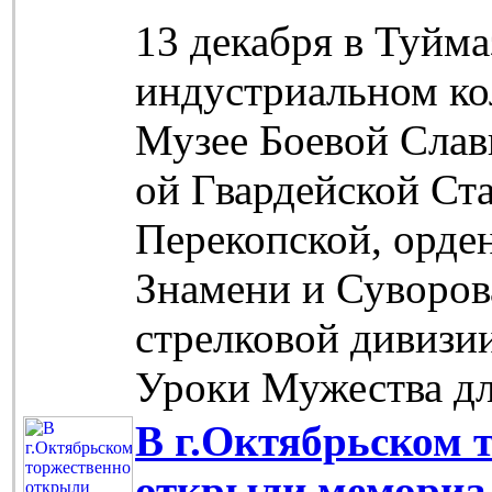
13 декабря в Туйм
индустриальном ко
Музее Боевой Славы
ой Гвардейской Ст
Перекопской, орде
Знамени и Суворова
стрелковой дивизи
Уроки Мужества дл
В г.Октябрьском 
открыли мемориа