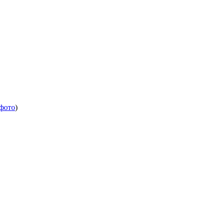
 фото
)